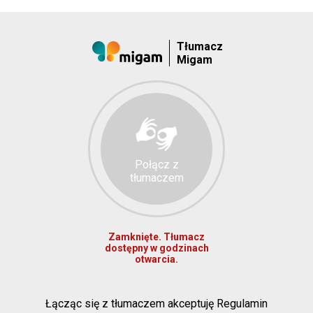
Tłumacz
Migam
Połącz z
tłumaczem
Zamknięte. Tłumacz
dostępny w godzinach
otwarcia.
Łącząc się z tłumaczem akceptuję Regulamin