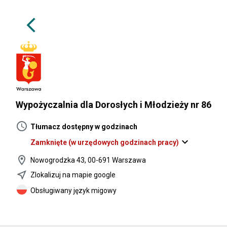
arrow_back_ios
Wypożyczalnia dla Dorosłych i Młodzieży nr 86
schedule
Tłumacz dostępny w godzinach
expand_more
Zamknięte
(w urzędowych godzinach pracy)
location_on
Nowogrodzka 43, 00-691 Warszawa
near_me
Zlokalizuj na mapie google
Obsługiwany język migowy