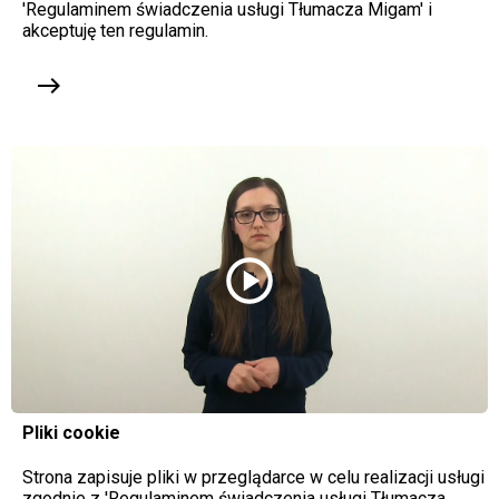
'Regulaminem świadczenia usługi Tłumacza Migam' i
akceptuję ten regulamin.
east
play_circle
Pliki cookie
Strona zapisuje pliki w przeglądarce w celu realizacji usługi
zgodnie z 'Regulaminem świadczenia usługi Tłumacza