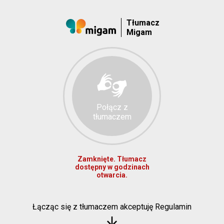
Tłumacz
Migam
Połącz z
tłumaczem
Zamknięte. Tłumacz
dostępny w godzinach
otwarcia.
Łącząc się z tłumaczem akceptuję Regulamin
arrow_downward