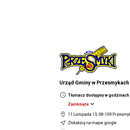
Urząd Gminy w Przesmykach
schedule
Tłumacz dostępny w godzinach
expand_more
Zamknięte
location_on
11 Listopada 13, 08-109 Przesmy
near_me
Zlokalizuj na mapie google