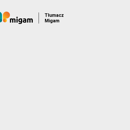
Tłumacz
Migam