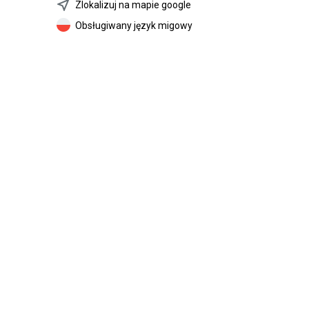
near_me
Zlokalizuj na mapie google
Obsługiwany język migowy