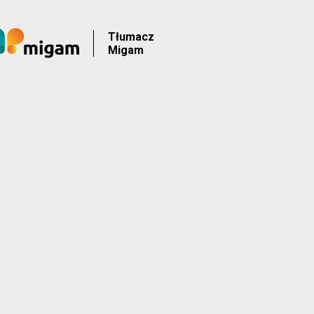
Tłumacz
Migam