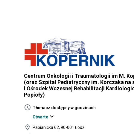
Centrum Onkologii i Traumatologii im M. Ko
(oraz Szpital Pediatryczny im. Korczaka na 
i Ośrodek Wczesnej Rehabilitacji Kardiologic
Popioły)
schedule
Tłumacz dostępny w godzinach
expand_more
Otwarte
location_on
Pabianicka 62, 90-001 Łódź