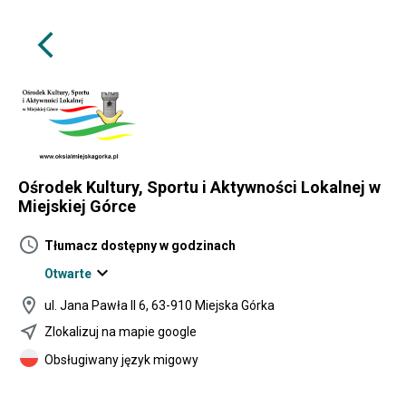
arrow_back_ios
Ośrodek Kultury, Sportu i Aktywności Lokalnej w
Miejskiej Górce
schedule
Tłumacz dostępny w godzinach
expand_more
Otwarte
location_on
ul. Jana Pawła II 6, 63-910 Miejska Górka
near_me
Zlokalizuj na mapie google
Obsługiwany język migowy