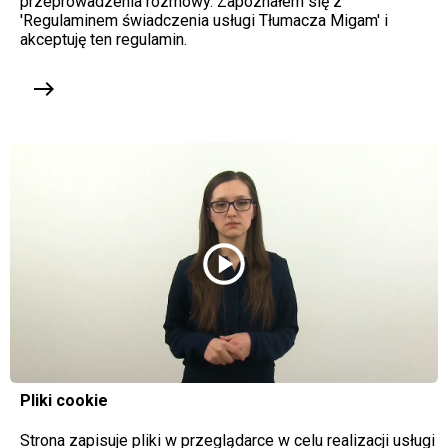
przeprowadzenia rozmowy. Zapoznałem się z
'Regulaminem świadczenia usługi Tłumacza Migam' i
akceptuję ten regulamin.
east
play_circle
Pliki cookie
Strona zapisuje pliki w przeglądarce w celu realizacji usługi