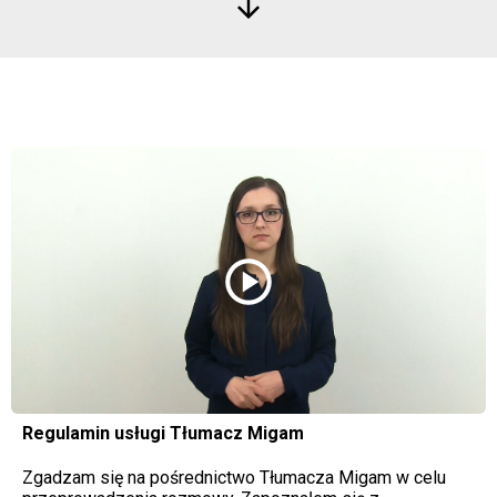
arrow_downward
play_circle
Regulamin usługi Tłumacz Migam
Zgadzam się na pośrednictwo Tłumacza Migam w celu