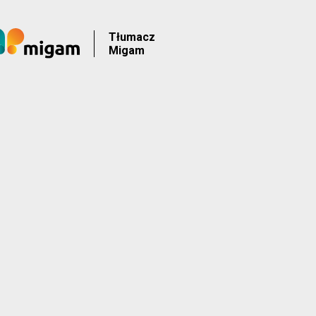
Tłumacz
Migam