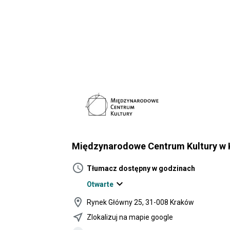
Międzynarodowe Centrum Kultury w 
schedule
Tłumacz dostępny w godzinach
expand_more
Otwarte
location_on
Rynek Główny 25, 31-008 Kraków
near_me
Zlokalizuj na mapie google