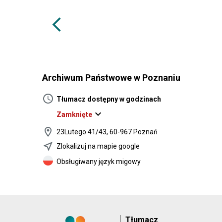
arrow_back_ios
Archiwum Państwowe w Poznaniu
schedule
Tłumacz dostępny w godzinach
expand_more
Zamknięte
location_on
23Lutego 41/43, 60-967 Poznań
near_me
Zlokalizuj na mapie google
Obsługiwany język migowy
Tłumacz