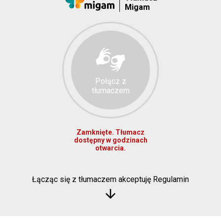
Migam
Połącz z
tłumaczem
Zamknięte. Tłumacz
dostępny w godzinach
otwarcia.
Łącząc się z tłumaczem akceptuję Regulamin
arrow_downward