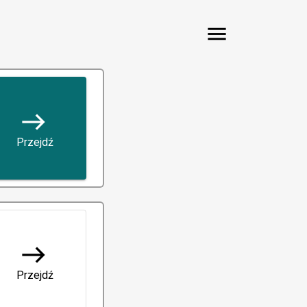
menu
east
Przejdź
east
Przejdź