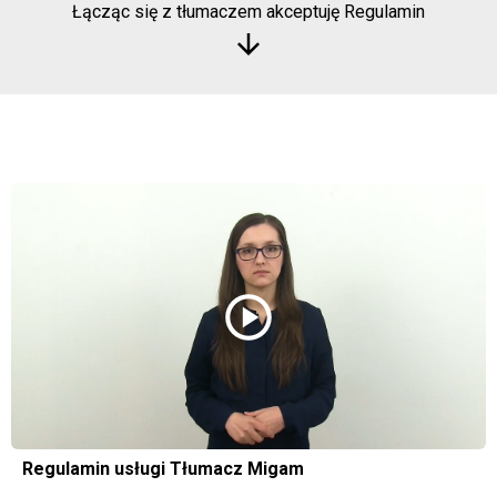
Łącząc się z tłumaczem akceptuję Regulamin
arrow_downward
play_circle
Regulamin usługi Tłumacz Migam