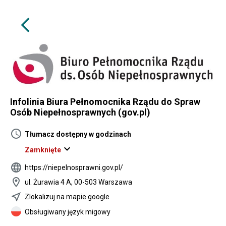
arrow_back_ios
Infolinia Biura Pełnomocnika Rządu do Spraw
Osób Niepełnosprawnych (gov.pl)
schedule
Tłumacz dostępny w godzinach
expand_more
Zamknięte
language
https://niepelnosprawni.gov.pl/
location_on
ul. Żurawia 4 A, 00-503 Warszawa
near_me
Zlokalizuj na mapie google
Obsługiwany język migowy